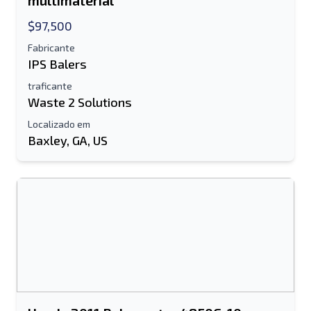
multimaterial
Seu nome completo
$97,500
Fabricante
Móvel
IPS Balers
traficante
informação adicional
Waste 2 Solutions
Localizado em
Enviar
Baxley, GA, US
Enviar