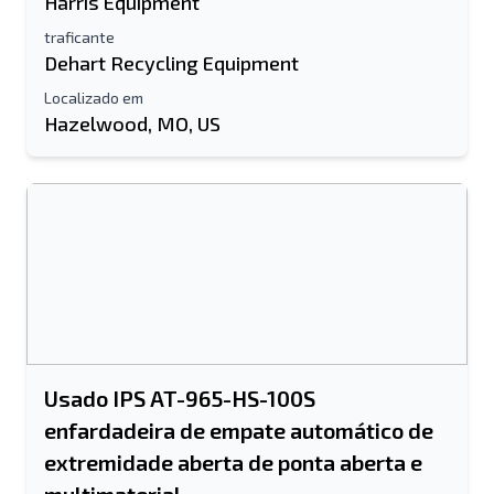
Harris Equipment
traficante
Dehart Recycling Equipment
Localizado em
Hazelwood, MO, US
Enviar para um amigo
O campo de endereço de e-mail ou
número de celular é obrigatório
Send a Message
Enviar lista para e-mail
Nome completo
Usado IPS AT-965-HS-100S
Lista de texto para dispositivo móvel
enfardadeira de empate automático de
extremidade aberta de ponta aberta e
Endereço de e-mail