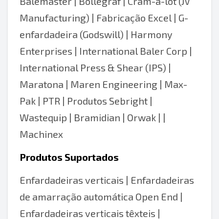
Balemaster
|
Bollegraf
|
Cram-a-lot (JV
Manufacturing)
|
Fabricação Excel
|
G-
enfardadeira (Godswill)
| Harmony
Enterprises | International Baler Corp |
International Press & Shear (IPS) |
Maratona | Maren Engineering | Max-
Pak | PTR | Produtos Sebright |
Wastequip | Bramidian | Orwak | |
Machinex
Produtos Suportados
Enfardadeiras verticais
|
Enfardadeiras
de amarração automática Open End
|
Enfardadeiras verticais têxteis
|