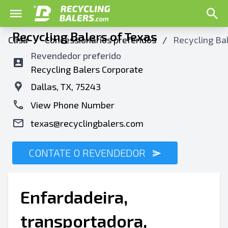
Recycling Balers of Texas
Casa
/
Concessionários preferidos
/
Recycling Bal
Revendedor preferido
Recycling Balers Corporate
Dallas, TX, 75243
View Phone Number
texas@recyclingbalers.com
CONTATE O REVENDEDOR
Enfardadeira,
transportadora,