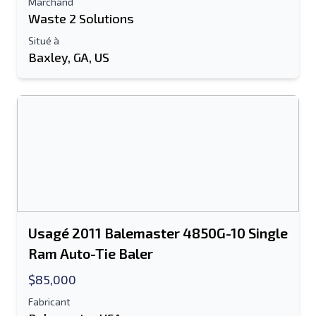
Marchand
Waste 2 Solutions
Information additionnelle
Situé à
Baxley, GA, US
Envoyer
Envoyer
Usagé 2011 Balemaster 4850G-10 Single
Ram Auto-Tie Baler
$85,000
Fabricant