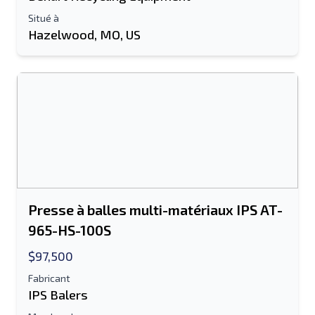
Envoyer à un ami
Situé à
Hazelwood, MO, US
Le champ Adresse e-mail ou Numéro de
portable est obligatoire
Send a Message
Envoyer la liste par e-mail
Nom complet
Liste de texte sur un appareil mobile
Presse à balles multi-matériaux IPS AT-
965-HS-100S
Adresse e-mail
$97,500
Ton nom complet
Fabricant
IPS Balers
Mobile