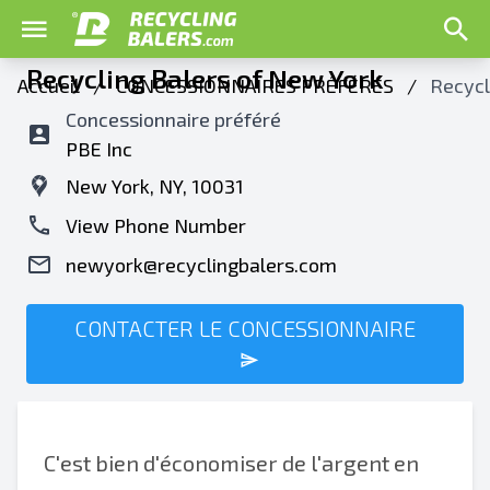
Recycling Balers of New York
Accueil
/
CONCESSIONNAIRES PRÉFÉRÉS
/
Recycl
Concessionnaire préféré
PBE Inc
New York, NY, 10031
View Phone Number
newyork@recyclingbalers.com
CONTACTER LE CONCESSIONNAIRE
C'est bien d'économiser de l'argent en