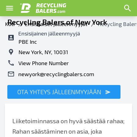
Recycling Balers of New York
Koti
/
Ensisijaiset jälleenmyyjät
/
Recycling Baler
Ensisijainen jälleenmyyjä
PBE Inc
New York, NY, 10031
View Phone Number
newyork@recyclingbalers.com
OTA YHTEYS JÄLLEENMYYJÄÄN
Liiketoiminnassa on hyvä säästää rahaa;
Rahan säästäminen on asia, joka