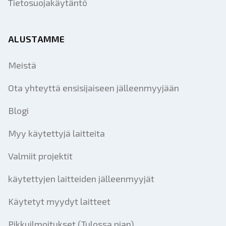
Tietosuojakäytäntö
ALUSTAMME
Meistä
Ota yhteyttä ensisijaiseen jälleenmyyjään
Blogi
Myy käytettyjä laitteita
Valmiit projektit
käytettyjen laitteiden jälleenmyyjät
Käytetyt myydyt laitteet
Pikkuilmoitukset (Tulossa pian)