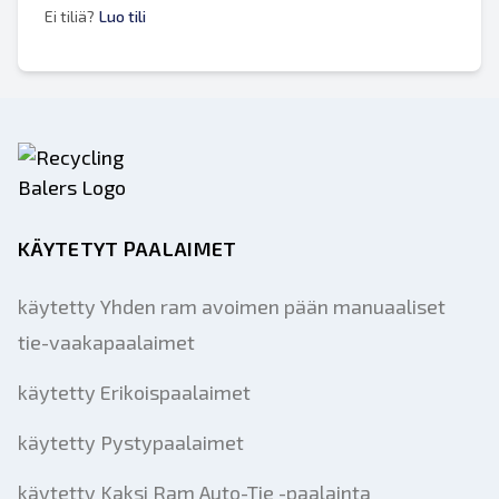
Ei tiliä?
Luo tili
KÄYTETYT PAALAIMET
käytetty Yhden ram avoimen pään manuaaliset
tie-vaakapaalaimet
käytetty Erikoispaalaimet
käytetty Pystypaalaimet
käytetty Kaksi Ram Auto-Tie -paalainta