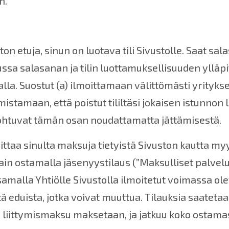
n.
ton etuja, sinun on luotava tili Sivustolle. Saat sal
ussa salasanan ja tilin luottamuksellisuuden ylläpi
 alla. Suostut (a) ilmoittamaan välittömästi yrityks
istamaan, että poistut tililtäsi jokaisen istunnon l
johtuvat tämän osan noudattamatta jättämisestä.
oittaa sinulta maksuja tietyistä Sivuston kautta myy
 vain ostamalla jäsenyystilaus (”Maksulliset palvel
malla Yhtiölle Sivustolla ilmoitetut voimassa ol
vistä eduista, jotka voivat muuttua. Tilauksia saatet
a liittymismaksu maksetaan, ja jatkuu koko ostamasi