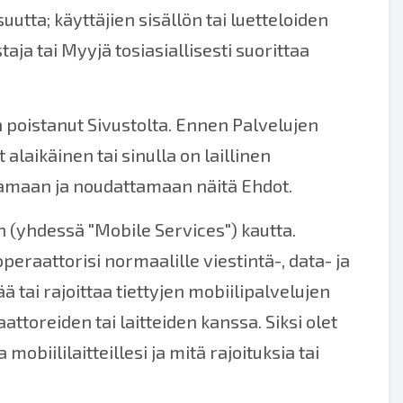
uutta; käyttäjien sisällön tai luetteloiden
taja tai Myyjä tosiasiallisesti suorittaa
min poistanut Sivustolta. Ennen Palvelujen
alaikäinen tai sinulla on laillinen
tamaan ja noudattamaan näitä Ehdot.
n (yhdessä "Mobile Services") kautta.
eraattorisi normaalille viestintä-, data- ja
ä tai rajoittaa tiettyjen mobiilipalvelujen
attoreiden tai laitteiden kanssa. Siksi olet
biililaitteillesi ja mitä rajoituksia tai