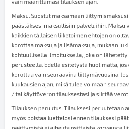
vain määrittämäsi tilauksen ajan.
Maksu. Suostut maksamaan liittymismaksusi j
päästäksesi maksullisiin palveluihin. Maksu
kaikkien tällaisen liiketoimen ehtojen on o
korottaa maksuja ja lisämaksuja, mukaan lukie
kohtuullisella ilmoituksella, joka on lähetetty
perusteella. Edellä esitetystä huolimatta, jos
korottaa vain seuraavina liittymävuosina. Jos
kuukausien ajan, mikä tulee voimaan seuraavas
/ tai käyttöveron tilauksestasi ja siirtää ver
Tilauksen peruutus. Tilauksesi peruutetaan aut
myös poistaa luettelosi ennen tilauksesi pää
päättymistä ei aiheuta osittaista korvausta l