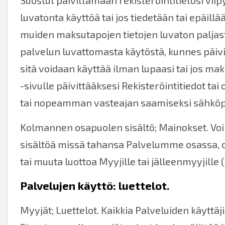
Suostut päivittämään rekisteröintitietosi viipy
luvatonta käyttöä tai jos tiedetään tai epäill
muiden maksutapojen tietojen luvaton paljasta
palvelun luvattomasta käytöstä, kunnes päivitä
sitä voidaan käyttää ilman lupaasi tai jos mak
-sivulle päivittääksesi
Rekisteröintitiedot tai
tai nopeamman vasteajan saamiseksi sähköpo
Kolmannen osapuolen sisältö; Mainokset. Voim
sisältöä missä tahansa Palvelumme osassa,
tai muuta luottoa Myyjille tai jälleenmyyjille (
Palvelujen käyttö: luettelot.
Myyjät; Luettelot. Kaikkia Palveluiden käyttäj