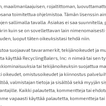
en, maailmanlaajuisen, rojaltittoman, luovuttamat
osana toimitettua ohjelmistoa. Tämän lisenssin ain
en sallimalla tavalla. Asiakas ei saa suunnitella, 
in kuin se on sovellettavan lain nimenomaisesti sa
den, luoput täten oikeuksistasi tehdä niin.
stoa suojaavat tavaramerkit, tekijänoikeudet ja mu
ta käyttää RecyclingBalers, Inc: n nimeä tai sen t
iominaisuuksia tai tekijänoikeuksin suojattua mate
i oikeudet, omistusoikeudet ja kiinnostus palvelui
öä, valmistajan tietoja ja sisältöä sekä myyjän si
ntajille. Kaikki palautetta, kommentteja tai ehdotu
oimme vapaasti käyttää palautetta, kommentteja t