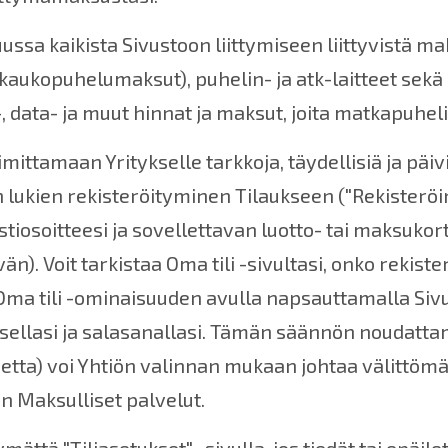
ussa kaikista Sivustoon liittymiseen liittyvistä ma
 kaukopuhelumaksut), puhelin- ja atk-laitteet sek
 data- ja muut hinnat ja maksut, joita matkapuhel
ittamaan Yritykselle tarkkoja, täydellisiä ja päivite
ien rekisteröityminen Tilaukseen ("Rekisteröintit
tiosoitteesi ja sovellettavan luotto- tai maksukor
 Voit tarkistaa Oma tili -sivultasi, onko rekisteröi
a Oma tili -ominaisuuden avulla napsauttamalla Siv
uksellasi ja salasanallasi. Tämän säännön noudatt
setta) voi Yhtiön valinnan mukaan johtaa välittö
n Maksulliset palvelut.