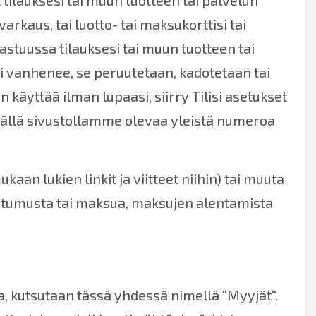
t tilauksesi tai muun tuotteen tai palvelun
rkaus, tai luotto- tai maksukorttisi tai
astuussa tilauksesi tai muun tuotteen tai
isi vanhenee, se peruutetaan, kadotetaan tai
 käyttää ilman lupaasi, siirry Tilisi asetukset
ällä sivustollamme olevaa yleistä numeroa
 lukien linkit ja viitteet niihin) tai muuta
tumusta tai maksua, maksujen alentamista
la, kutsutaan tässä yhdessä nimellä "Myyjät".