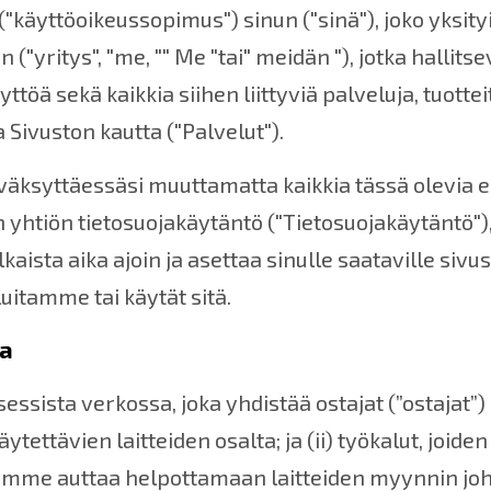
äyttöoikeussopimus") sinun ("sinä"), joko yksityis
 ("yritys", "me, "" Me "tai" meidän "), jotka halli
töä sekä kaikkia siihen liittyviä palveluja, tuotteit
 Sivuston kautta ("Palvelut").
väksyttäessäsi muuttamatta kaikkia tässä olevia eh
yhtiön tietosuojakäytäntö ("Tietosuojakäytäntö"), 
ulkaista aika ajoin ja asettaa sinulle saataville si
uitamme tai käytät sitä.
ta
essista verkossa, joka yhdistää ostajat (”ostajat”)
tettävien laitteiden osalta; ja (ii) työkalut, joiden
 voimme auttaa helpottamaan laitteiden myynnin joh