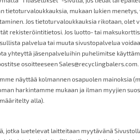
mättä "Tiliasetukset" -sivulla, jos tiedät tai epäile
ään tietoturvaloukkauksia, mukaan lukien menetys, va
minen. Jos tietoturvaloukkauksia rikotaan, olet v
t rekisteröintitietosi. Jos luotto- tai maksukortt
sullista palvelua tai muuta sivustopalvelua voidaan
 ota yhteyttä jäsenpalveluihin
puhelimitse käyttäm
stitse osoitteeseen Sales@recyclingbalers.com.
me näyttää kolmannen osapuolen mainoksia (mukaan
 oman harkintamme mukaan ja ilman myyjien suos
määritelty alla).
iä, jotka luetelevat laitteitaan myytävänä Sivustol