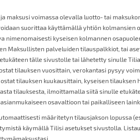
a maksusi voimassa olevalla luotto- tai maksukort
 voidaan suorittaa käyttämällä yhtiön kolmansie
ltava nimenomaisesti kyseisen kolmannen osapuol
n Maksullisten palveluiden tilauspalkkiot, tai as
 etukäteen tälle sivustolle tai lähetetty sinulle Ti
 ostat tilauksen vuosittain, verokantasi pysyy voi
 ostat tilauksen kuukausittain, kyseisen tilauksen
ta tilauksesta, ilmoittamalla siitä sinulle etukäte
ot asianmukaiseen osavaltioon tai paikalliseen lain
omaattisesti määritetyn tilausjakson lopussa (esime
ttymistä käymällä Tilisi asetukset sivustolla. Lis
iittymämaksustasi.