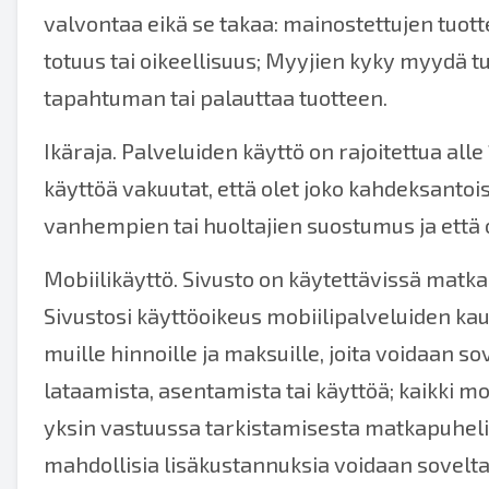
valvontaa eikä se takaa: mainostettujen tuottei
totuus tai oikeellisuus; Myyjien kyky myydä tuo
tapahtuman tai palauttaa tuotteen.
Ikäraja. Palveluiden käyttö on rajoitettua alle
käyttöä vakuutat, että olet joko kahdeksantois
vanhempien tai huoltajien suostumus ja että
Mobiilikäyttö. Sivusto on käytettävissä matk
Sivustosi käyttöoikeus mobiilipalveluiden kau
muille hinnoille ja maksuille, joita voidaan so
lataamista, asentamista tai käyttöä; kaikki mob
yksin vastuussa tarkistamisesta matkapuhelinop
mahdollisia lisäkustannuksia voidaan sovelta