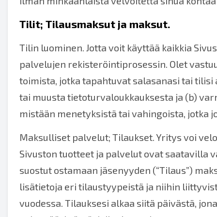
ilman minkäänlaista velvoitetta sinua kohtaa
Tilit; Tilausmaksut ja maksut.
Tilin luominen. Jotta voit käyttää kaikkia Sivus
palvelujen rekisteröintiprosessin. Olet vastu
toimista, jotka tapahtuvat salasanasi tai tilisi
tai muusta tietoturvaloukkauksesta ja (b) varm
mistään menetyksistä tai vahingoista, jotka 
Maksulliset palvelut; Tilaukset. Yritys voi vel
Sivuston tuotteet ja palvelut ovat saatavilla
suostut ostamaan jäsenyyden (“Tilaus”) maksa
lisätietoja eri tilaustyypeistä ja niihin liitty
vuodessa. Tilauksesi alkaa siitä päivästä, jon