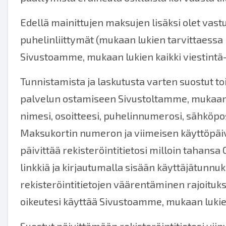
Edellä mainittujen maksujen lisäksi olet vastu
puhelinliittymät (mukaan lukien tarvittaessa
Sivustoamme, mukaan lukien kaikki viestintä-,
Tunnistamista ja laskutusta varten suostut toim
palvelun ostamiseen Sivustoltamme, mukaan luk
nimesi, osoitteesi, puhelinnumerosi, sähköpos
Maksukortin numeron ja viimeisen käyttöpäivän).
päivittää rekisteröintitietosi milloin tahans
linkkiä ja kirjautumalla sisään käyttäjätunn
rekisteröintitietojen väärentäminen rajoituk
oikeutesi käyttää Sivustoamme, mukaan lukie