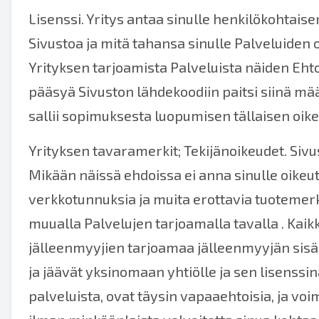
Lisenssi. Yritys antaa sinulle henkilökohtais
Sivustoa ja mitä tahansa sinulle Palveluiden 
Yrityksen tarjoamista Palveluista näiden Ehtoj
pääsyä Sivuston lähdekoodiin paitsi siinä määr
sallii sopimuksesta luopumisen tällaisen oikeu
Yrityksen tavaramerkit; Tekijänoikeudet. Sivu
Mikään näissä ehdoissa ei anna sinulle oikeut
verkkotunnuksia ja muita erottavia tuotemerkk
muualla Palvelujen tarjoamalla tavalla . Kaikk
jälleenmyyjien tarjoamaa jälleenmyyjän sisält
ja jäävät yksinomaan yhtiölle ja sen lisenssina
palveluista, ovat täysin vapaaehtoisia, ja v