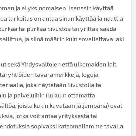
toman ja ei yksinomaisen lisenssin käyttää
oa tarkoitus on antaa sinun käyttää ja nauttia
purkaa tai purkaa Sivustoa tai yrittää saada
llittua, ja siinä määrin kuin sovellettava laki
ut sekä Yhdysvaltojen että ulkomaiden lait.
ytäryhtiöiden tavaramerkkejä, logoja,
riaalia, joka näytetään Sivustolla tai
hin ja palveluihin (lukuun ottamatta
sältöä, joista kukin kuvataan jäljempänä) ovat
ksia, jotka voit antaa yrityksestä tai
ai ehdotuksia sopivaksi katsomallamme tavalla