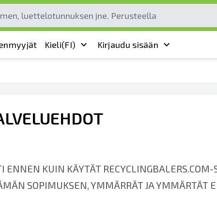
leenmyyjät
Kieli
(FI)
Kirjaudu sisään
 PALVELUEHDOT
I ENNEN KUIN KÄYTÄT RECYCLINGBALERS.COM-SI
ÄMÄN SOPIMUKSEN, YMMÄRRÄT JA YMMÄRTÄT EH