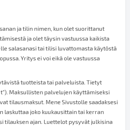
asanan ja tilin nimen, kun olet suorittanut
tämisestä ja olet täysin vastuussa kaikista
elle salasanasi tai tilisi luvattomasta käytöstä
opussa. Yritys ei voi eikä ole vastuussa
tävistä tuotteista tai palveluista. Tietyt
ut”). Maksullisten palvelujen käyttämiseksi
evat tilausmaksut. Mene Sivustolle saadaksesi
aan laskuttaa joko kuukausittain tai kerran
 tilauksen ajan. Luettelot pysyvät julkisina