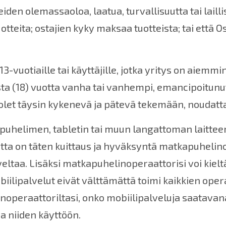
den olemassaoloa, laatua, turvallisuutta tai laillis
tteita; ostajien kyky maksaa tuotteista; tai että Os
 13-vuotiaille tai käyttäjille, jotka yritys on aiem
ta (18) vuotta vanha tai vanhempi, emancipoitunut 
 olet täysin kykenevä ja pätevä tekemään, noudat
apuhelimen, tabletin tai muun langattoman laittee
tta on täten kuittaus ja hyväksyntä matkapuhelinop
veltaa. Lisäksi matkapuhelinoperaattorisi voi kieltä
iilipalvelut eivät välttämättä toimi kaikkien opera
eraattoriltasi, onko mobiilipalveluja saatavana mo
a niiden käyttöön.