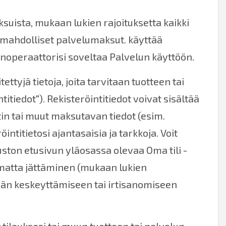
ksuista, mukaan lukien rajoituksetta kaikki
ä mahdolliset palvelumaksut. käyttää
inoperaattorisi soveltaa Palvelun käyttöön.
ttyjä tietoja, joita tarvitaan tuotteen tai
iedot"). Rekisteröintitiedot voivat sisältää
tin tai muut maksutavan tiedot (esim.
ntitietosi ajantasaisia ja tarkkoja. Voit
uston etusivun yläosassa olevaa Oma tili -
amatta jättäminen (mukaan lukien
mään keskeyttämiseen tai irtisanomiseen