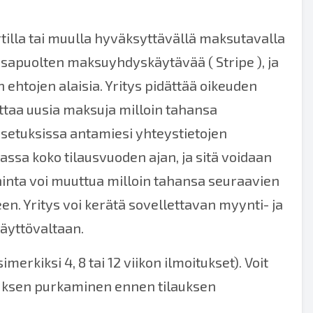
illa tai muulla hyväksyttävällä maksutavalla
n osapuolten maksuyhdyskäytävää (
Stripe
), ja
en
ehtojen
alaisia. Yritys pidättää oikeuden
ettaa uusia maksuja milloin tahansa
liasetuksissa antamiesi yhteystietojen
massa koko tilausvuoden ajan, ja sitä voidaan
 hinta voi muuttua milloin tahansa seuraavien
en. Yritys voi kerätä sovellettavan myynti- ja
käyttövaltaan.
rkiksi 4, 8 tai 12 viikon ilmoitukset). Voit
tauksen purkaminen ennen tilauksen