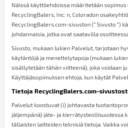
Näissä käyttöehdoissa määritetään sopimus ("k
RecyclingBalers, Inc: n, Coloradon osakeyhtiön
RecyclingBalers.com-sivuston (" Sivusto ") käyt
johdannaisia, jotka ovat saatavilla osoitteessa
Sivusto, mukaan lukien Palvelut, tarjotaan hy
käytäntöjä ja menettelytapoja (mukaan lukien 
sisällytetään tähän viitteenä), joka voidaan j
Käyttäjäsopimuksen ehtoja, kun käytät Palvel
Tietoja RecyclingBalers.com-sivustos
Palvelut koostuvat (i) johtavasta tuotantopros
jäljempänä) jäte- ja kierrätysteollisuudessa käy
tällaisten laitteiden teknisiä tietoja. Vaikka