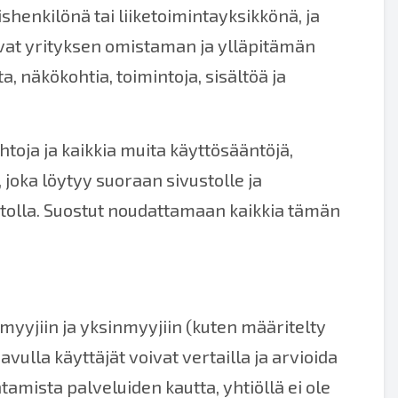
henkilönä tai liiketoimintayksikkönä, ja
tsevat yrityksen omistaman ja ylläpitämän
a, näkökohtia, toimintoja, sisältöä ja
toja ja kaikkia muita käyttösääntöjä,
joka löytyy suoraan sivustolle ja
vustolla. Suostut noudattamaan kaikkia tämän
 myyjiin ja yksinmyyjiin (kuten määritelty
 avulla käyttäjät voivat vertailla ja arvioida
tamista palveluiden kautta, yhtiöllä ei ole