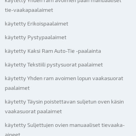
käytetty Yhden ram avoimen pään manuaaliset
tie-vaakapaalaimet
käytetty Erikoispaalaimet
käytetty Pystypaalaimet
käytetty Kaksi Ram Auto-Tie -paalainta
käytetty Tekstiili pystysuorat paalaimet
käytetty Yhden ram avoimen lopun vaakasuorat
paalaimet
käytetty Täysin poistettavan suljetun oven käsin
vaakasuorat paalaimet
käytetty Suljettujen ovien manuaaliset tievaaka-
aineet