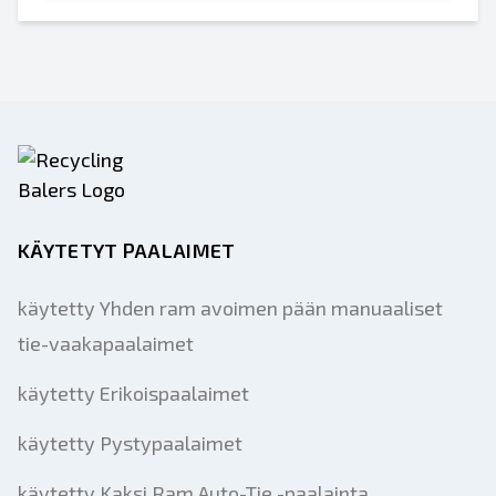
KÄYTETYT PAALAIMET
käytetty Yhden ram avoimen pään manuaaliset
tie-vaakapaalaimet
käytetty Erikoispaalaimet
käytetty Pystypaalaimet
käytetty Kaksi Ram Auto-Tie -paalainta