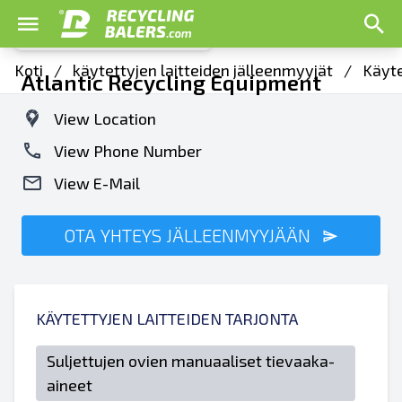
Koti
/
käytettyjen laitteiden jälleenmyyjät
/
Käyte
Atlantic Recycling Equipment
View Location
View Phone Number
View E-Mail
OTA YHTEYS JÄLLEENMYYJÄÄN
KÄYTETTYJEN LAITTEIDEN TARJONTA
Suljettujen ovien manuaaliset tievaaka-
aineet