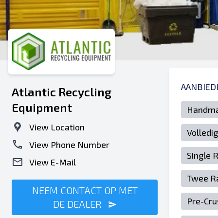
AANBIED
Atlantic Recycling
Equipment
Handmat
View Location
Volledi
View Phone Number
Single 
View E-Mail
Twee Ra
NEEM CONTACT OP MET
Pre-Cru
DE DEALER