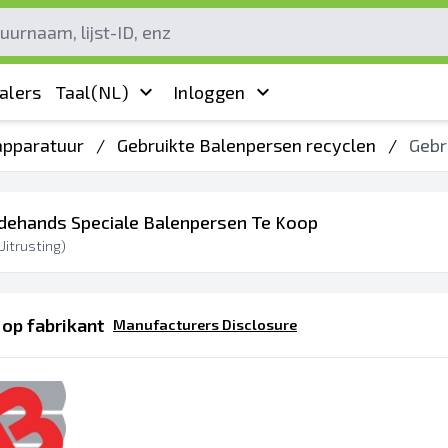
alers
Taal
(NL)
Inloggen
 apparatuur
/
Gebruikte Balenpersen recyclen
/
Gebr
dehands Speciale Balenpersen Te Koop
Uitrusting)
op fabrikant
Manufacturers Disclosure