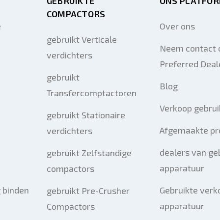
GEBRUIKTE
ONS PLATFO
COMPACTORS
e
Over ons
gebruikt Verticale
Neem contact 
verdichters
Preferred Deal
gebruikt
Blog
Transfercomptactoren
Verkoop gebrui
gebruikt Stationaire
Afgemaakte pr
verdichters
dealers van ge
gebruikt Zelfstandige
apparatuur
compactors
 binden
Gebruikte verk
gebruikt Pre-Crusher
apparatuur
Compactors