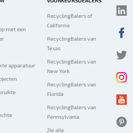
RM
VOORKEURSDEALERS
RecyclingBalers of
California
op met een
er
RecyclingBalers van
Texas
RecyclingBalers van
kte apparatuur
New York
ojecten
RecyclingBalers van
bruikte
Florida
RecyclingBalers van
ochte
Pennsylvania
Zie alle