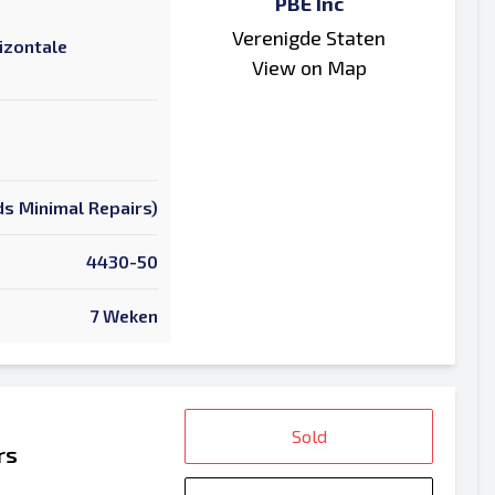
PBE Inc
Verenigde Staten
izontale
View on Map
s Minimal Repairs)
4430-50
7 Weken
Sold
rs