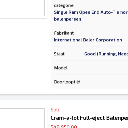
categorie
Single Ram Open End Auto-Tie hor
balenpersen
Fabrikant
International Baler Corporation
Staat
Good (Running, Need
Model
Doorlooptijd
Sold
Cram-a-lot Full-eject Balenpe
$48,950.00