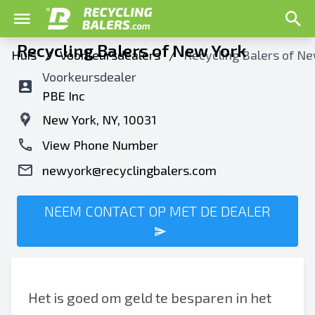
Recycling Balers of New York
Huis
/
Voorkeursdealers
/
Recycling Balers of Ne
Voorkeursdealer
PBE Inc
New York, NY, 10031
View Phone Number
newyork@recyclingbalers.com
NEEM CONTACT OP MET DE DEALER
Het is goed om geld te besparen in het