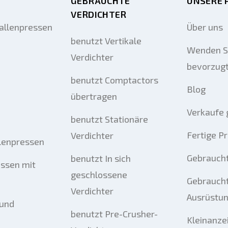
GEBRAUCHTE
UNSERE 
VERDICHTER
allenpressen
Über uns
benutzt Vertikale
Wenden Si
Verdichter
bevorzug
benutzt Comptactors
Blog
übertragen
Verkaufe 
benutzt Stationäre
Fertige P
Verdichter
llenpressen
Gebrauch
benutzt In sich
essen mit
geschlossene
Gebraucht
Verdichter
Ausrüstu
 und
benutzt Pre-Crusher-
Kleinanze