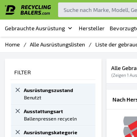
Gebrauchte Ausrüstung
Hersteller
Bevorzugt
Home
/
Alle Ausrüstungslisten
/
Liste der gebrau
Alle Gebr
FILTER
(Zeigen
1
Aus
Ausrüstungszustand
Benutzt
Nach Hers
Ausstattungsart
Ballenpressen recyceln
Ausrüstungskategorie