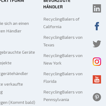
PLATTFORM
BEVORZUGTE
HÄNDLER
RecyclingBalers of
e sich an einen
California
ten Händler
RecyclingBalers von
Texas
gebrauchte Geräte
RecyclingBalers von
rojekte
New York
tgerätehändler
RecyclingBalers von
Florida
e verkaufte
ng
RecyclingBalers von
Pennsylvania
igen (Kommt bald)