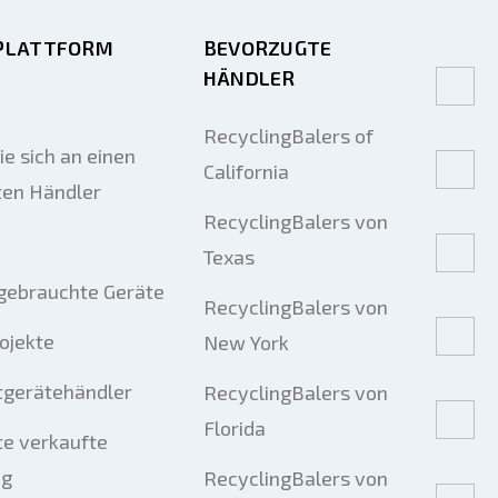
PLATTFORM
BEVORZUGTE
HÄNDLER
RecyclingBalers of
e sich an einen
California
ten Händler
RecyclingBalers von
Texas
gebrauchte Geräte
RecyclingBalers von
rojekte
New York
tgerätehändler
RecyclingBalers von
Florida
e verkaufte
ng
RecyclingBalers von