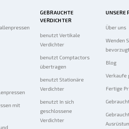
GEBRAUCHTE
UNSERE 
VERDICHTER
allenpressen
Über uns
benutzt Vertikale
Wenden Si
Verdichter
bevorzug
benutzt Comptactors
Blog
übertragen
Verkaufe 
benutzt Stationäre
Fertige P
Verdichter
llenpressen
Gebrauch
benutzt In sich
essen mit
geschlossene
Gebraucht
Verdichter
Ausrüstu
 und