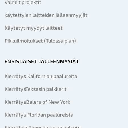
Valmiit projektit
käytettyjen laitteiden jälleenmyyjät
Käytetyt myydyt laitteet
Pikkuilmoitukset (Tulossa pian)
ENSISIJAISET JÄLLEENMYYJÄT
Kierrätys Kalifornian paalureita
KierrätysTeksasin palkkarit
KierrätysBalers of New York
Kierrätys Floridan paalureista
Kierrätys: Pennsylvanian balsers