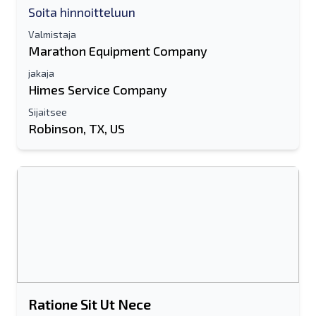
Soita hinnoitteluun
Valmistaja
Marathon Equipment Company
jakaja
Himes Service Company
Sijaitsee
Lähetä ystävälle
Robinson, TX, US
Joko sähköpostiosoite tai
matkapuhelinnumerokenttä vaaditaan
Send a Message
Lähetä luettelo sähköpostitse
Koko nimi
Tekstiluettelo mobiililaitteelle
Ratione Sit Ut Nece