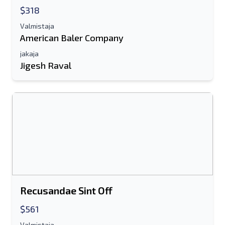
$318
Sähköpostiosoite
Valmistaja
Koko nimesi
American Baler Company
jakaja
Matkapuhelin
Jigesh Raval
lisäinformaatio
Lähettää
Lähettää
Recusandae Sint Off
$561
Valmistaja