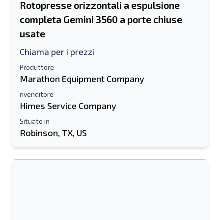
Rotopresse orizzontali a espulsione
completa Gemini 3560 a porte chiuse
usate
Chiama per i prezzi
Produttore
Marathon Equipment Company
rivenditore
Himes Service Company
Invia ad un amico
Situato in
Robinson, TX, US
Il campo Indirizzo e-mail o Numero di
cellulare è obbligatorio
Send a Message
Invia la scheda all'e-mail
Nome e cognome