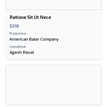
Elenco di testo su dispositivo mobile
Ratione Sit Ut Nece
Indirizzo e-mail
$318
Il tuo nome completo
Produttore
American Baler Company
Mobile
rivenditore
Jigesh Raval
Informazioni aggiuntive
Spedire
Spedire