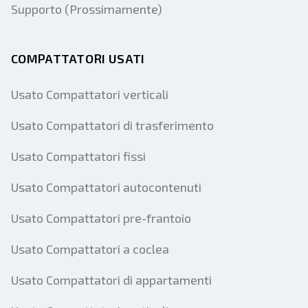
Supporto (Prossimamente)
COMPATTATORI USATI
Usato Compattatori verticali
Usato Compattatori di trasferimento
Usato Compattatori fissi
Usato Compattatori autocontenuti
Usato Compattatori pre-frantoio
Usato Compattatori a coclea
Usato Compattatori di appartamenti