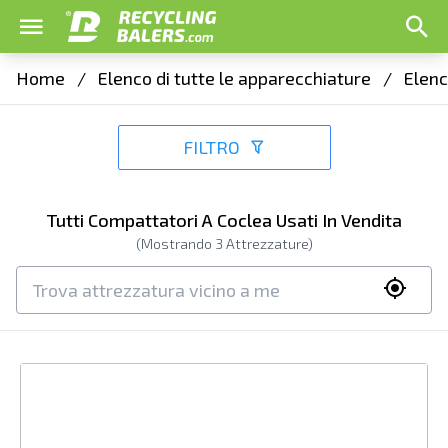
Home
/
Elenco di tutte le apparecchiature
/
Elenc
FILTRO
Tutti Compattatori A Coclea Usati In Vendita
(Mostrando
3
Attrezzature)