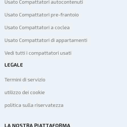
Usato Compattatori autocontenuti
Usato Compattatori pre-frantoio
Usato Compattatori a coclea
Usato Compattatori di appartamenti
Vedi tutti i compattatori usati
LEGALE
Termini di servizio
utilizzo dei cookie
politica sulla riservatezza
LA NOSTRA PIATTAFORMA