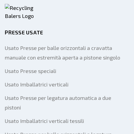
PRESSE USATE
Usato Presse per balle orizzontali a cravatta
manuale con estremità aperta a pistone singolo
Usato Presse speciali
Usato Imballatrici verticali
Usato Presse per legatura automatica a due
pistoni
Usato Imballatrici verticali tessili