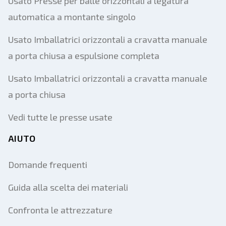
Usato Presse per balle orizzontali a legatura
automatica a montante singolo
Usato Imballatrici orizzontali a cravatta manuale
a porta chiusa a espulsione completa
Usato Imballatrici orizzontali a cravatta manuale
a porta chiusa
Vedi tutte le presse usate
AIUTO
Domande frequenti
Guida alla scelta dei materiali
Confronta le attrezzature