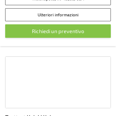
Ulteriori informazioni
Richiedi un preventivo