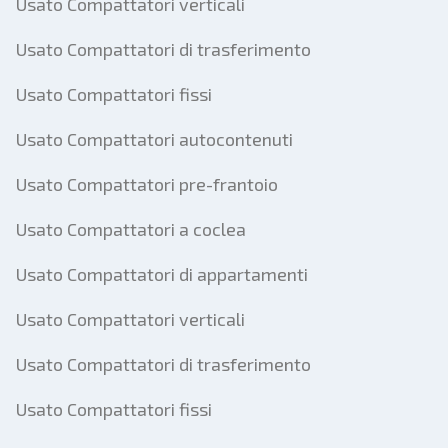
Usato Compattatori verticali
Usato Compattatori di trasferimento
Usato Compattatori fissi
Usato Compattatori autocontenuti
Usato Compattatori pre-frantoio
Usato Compattatori a coclea
Usato Compattatori di appartamenti
Usato Compattatori verticali
Usato Compattatori di trasferimento
Usato Compattatori fissi