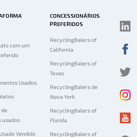
TAFORMA
CONCESSIONÁRIOS
PREFERIDOS
RecyclingBalers of
tato com um
California
eferido
RecyclingBalers of
Texas
mentos Usados
RecyclingBalers de
pletos
Nova York
 de
RecyclingBalers of
 usados
Florida
Usado Vendido
RecyclingBalers of