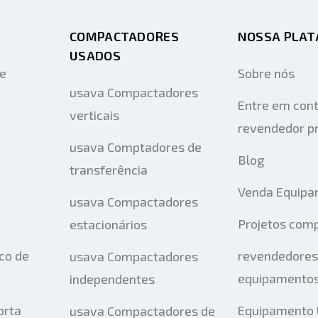
COMPACTADORES
NOSSA PLA
USADOS
de
Sobre nós
usava Compactadores
Entre em con
verticais
revendedor pr
usava Comptadores de
Blog
transferência
Venda Equipa
usava Compactadores
Projetos com
estacionários
co de
revendedores
usava Compactadores
equipamentos
independentes
orta
Equipamento 
usava Compactadores de