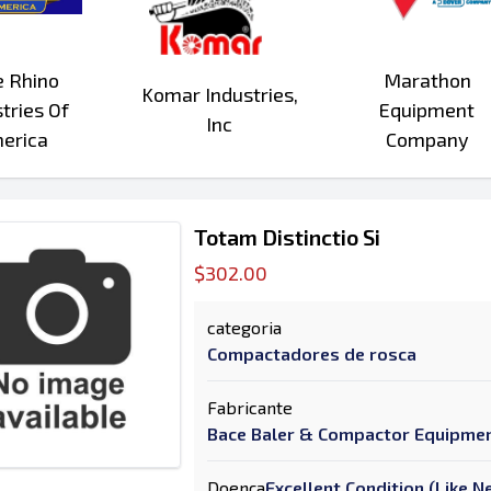
e Rhino
Marathon
Komar Industries,
tries Of
Equipment
Inc
erica
Company
Totam Distinctio Si
$302.00
categoria
Compactadores de rosca
Fabricante
Bace Baler & Compactor Equipme
Doença
Excellent Condition (Like 