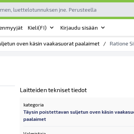
leenmyyjät
Kieli
(FI)
Kirjaudu sisään
uljetun oven käsin vaakasuorat paalaimet
/
Ratione S
Laitteiden tekniset tiedot
kategoria
Täysin poistettavan suljetun oven käsin vaakasu
paalaimet
Valmistaja