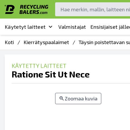
Käytetyt laitteet
Valmistajat
Ensisijaiset jäl
Koti
/
Kierrätyspaalaimet
/
Täysin poistettavan s
KÄYTETTY LAITTEET
Ratione Sit Ut Nece
Zoomaa kuvia