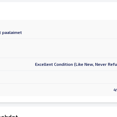
t paalaimet
Excellent Condition (Like New, Never Ref
4
öehdot