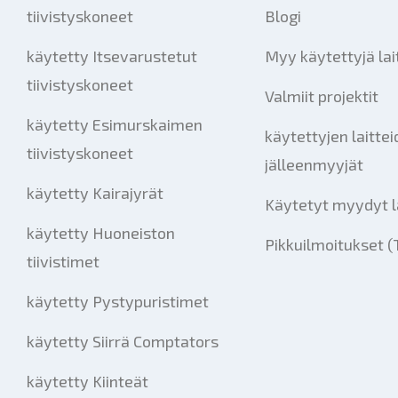
tiivistyskoneet
Blogi
käytetty Itsevarustetut
Myy käytettyjä lai
tiivistyskoneet
Valmiit projektit
käytetty Esimurskaimen
käytettyjen laitte
tiivistyskoneet
jälleenmyyjät
käytetty Kairajyrät
Käytetyt myydyt l
käytetty Huoneiston
Pikkuilmoitukset (
tiivistimet
käytetty Pystypuristimet
käytetty Siirrä Comptators
käytetty Kiinteät