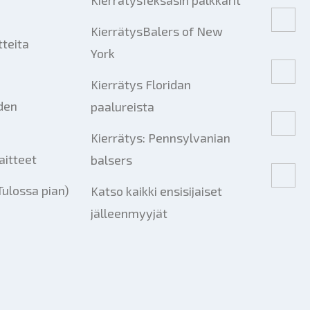
KierrätysTeksasin palkkarit
KierrätysBalers of New
tteita
York
Kierrätys Floridan
iden
paalureista
Kierrätys: Pennsylvanian
aitteet
balsers
Tulossa pian)
Katso kaikki ensisijaiset
jälleenmyyjät