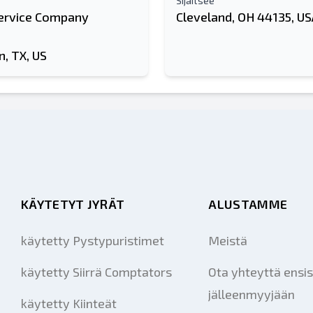
Sijaitsee
ervice Company
Cleveland, OH 44135, U
, TX, US
KÄYTETYT JYRÄT
ALUSTAMME
käytetty Pystypuristimet
Meistä
käytetty Siirrä Comptators
Ota yhteyttä ensis
jälleenmyyjään
käytetty Kiinteät