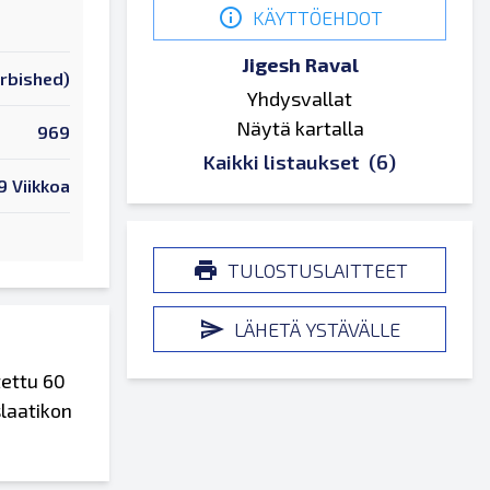
KÄYTTÖEHDOT
Jigesh Raval
urbished)
Yhdysvallat
Näytä kartalla
969
Kaikki listaukset
(6)
9 Viikkoa
TULOSTUSLAITTEET
LÄHETÄ YSTÄVÄLLE
tettu 60
slaatikon