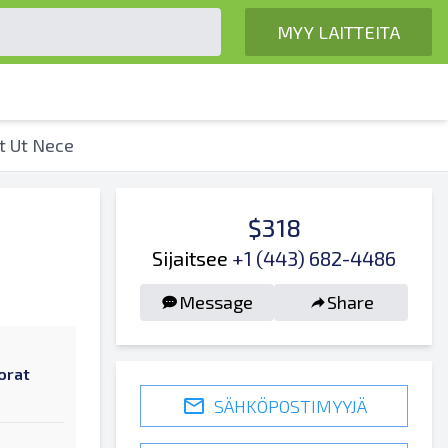
MYY LAITTEITA
it Ut Nece
$318
Sijaitsee
+1 (443) 682-4486
Message
Share
orat
SÄHKÖPOSTIMYYJÄ