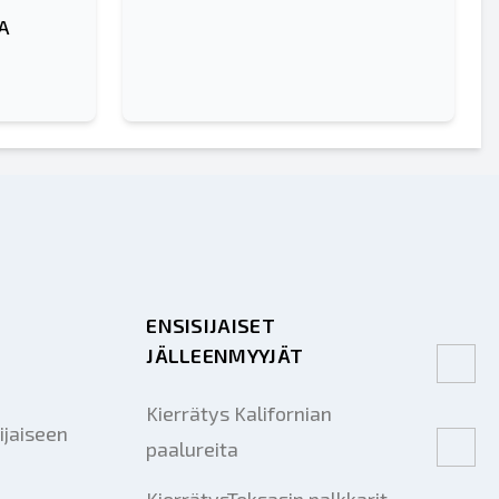
SA
ENSISIJAISET
JÄLLEENMYYJÄT
Kierrätys Kalifornian
ijaiseen
paalureita