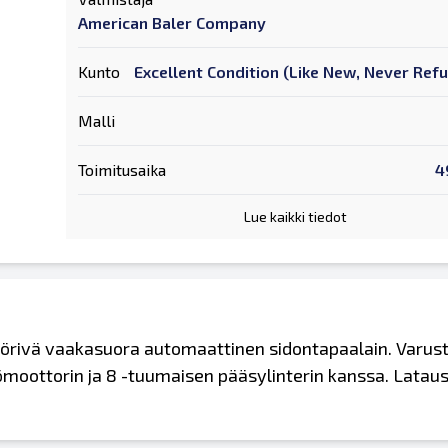
American Baler Company
Kunto
Excellent Condition (Like New, Never Ref
Malli
Toimitusaika
4
Lue kaikki tiedot
örivä vaakasuora automaattinen sidontapaalain. Varus
kömoottorin ja 8 -tuumaisen pääsylinterin kanssa. Latau