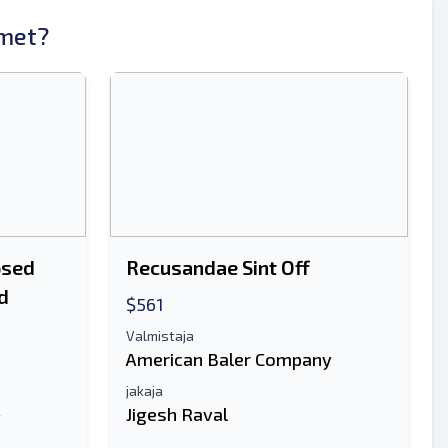
imet?
Lähettää
osed
Recusandae Sint Off
d
$561
Lähettää
Valmistaja
American Baler Company
jakaja
Jigesh Raval
y