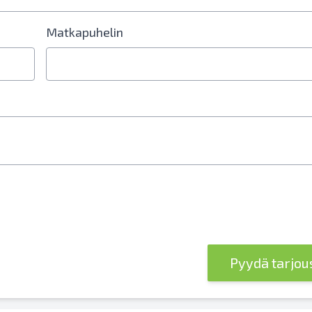
Matkapuhelin
erokenttä vaaditaan
Pyydä tarjo