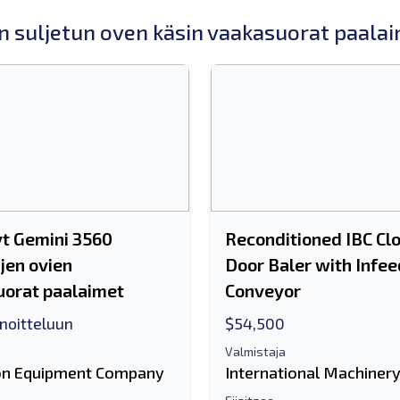
n suljetun oven käsin vaakasuorat paala
t Gemini 3560
Reconditioned IBC Cl
ujen ovien
Door Baler with Infee
orat paalaimet
Conveyor
nnoitteluun
$54,500
Valmistaja
n Equipment Company
International Machiner