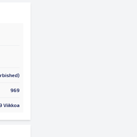
urbished)
969
9 Viikkoa