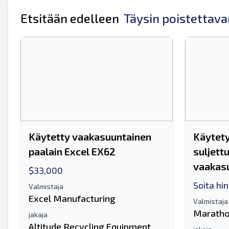
Koko nimesi
Etsitään edelleen
Täysin poistettava
Matkapuhelin
lisäinformaatio
Käytetty vaakasuuntainen
Käytety
paalain Excel EX62
suljett
vaakasu
$33,000
Soita hi
Valmistaja
Excel Manufacturing
Valmistaja
Maratho
jakaja
Altitude Recycling Equipment