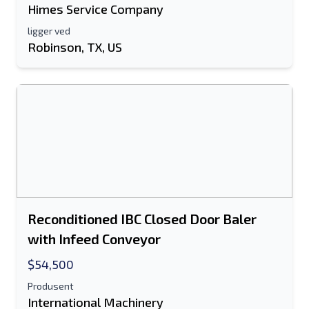
Himes Service Company
ligger ved
Robinson, TX, US
Send til en venn
Det kreves enten e-postadresse eller
mobilnummerfelt
Send a Message
Send oppføring til e-post
Reconditioned IBC Closed Door Baler
Fullt navn
with Infeed Conveyor
Tekstoppføring til mobilenhet
$54,500
Produsent
Epostadresse
International Machinery