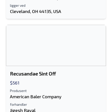
ligger ved
Ditt fulle navn
Cleveland, OH 44135, USA
Mobil
Tilleggsinformasjon
Sende
Recusandae Sint Off
$561
Sende
Produsent
American Baler Company
forhandler
Jigesh Raval