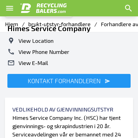
Hjem
/
brukt-utstyr-forhandlere
/
Forhandlere av 
Himes Service Company
View Location
View Phone Number
View E-Mail
KONTAKT FORHANDLEREN
VEDLIKEHOLD AV GJENVINNINGSUTSTYR
Himes Service Company Inc. (HSC) har tjent
gjenvinnings- og skrapindustrien i 20 år.
Serviceavdelingen vår er bemannet med 24