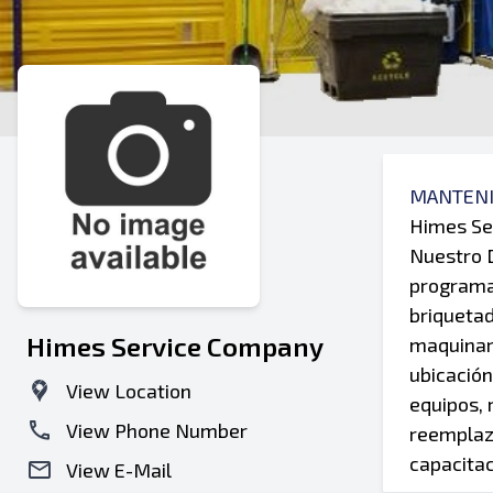
MANTENI
Himes Ser
Nuestro 
programad
briquetad
Himes Service Company
maquinari
ubicación
View Location
equipos, 
View Phone Number
reemplazo
capacitac
View E-Mail