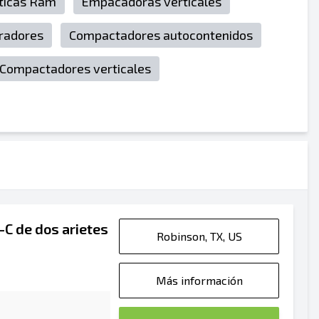
ticas Ram
Empacadoras verticales
radores
Compactadores autocontenidos
Compactadores verticales
C de dos arietes
Robinson, TX, US
Más información