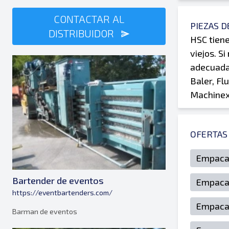
CONTACTAR AL
PIEZAS 
DISTRIBUIDOR
HSC tiene
viejos. S
adecuada
Baler, Fl
Machinex
OFERTAS
Empacad
Bartender de eventos
Empacad
https://eventbartenders.com/
Empacad
Barman de eventos