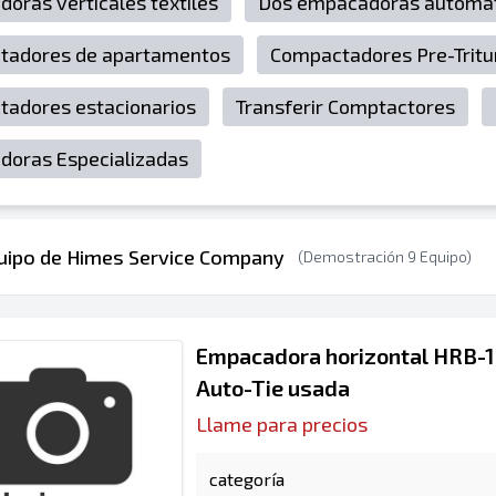
oras verticales textiles
Dos empacadoras automá
tadores de apartamentos
Compactadores Pre-Tritu
adores estacionarios
Transferir Comptactores
oras Especializadas
quipo de Himes Service Company
(Demostración 9 Equipo)
Empacadora horizontal HRB-1-
Auto-Tie usada
Llame para precios
categoría