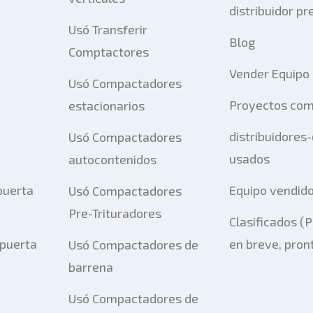
distribuidor pr
Usó Transferir
Blog
Comptactores
Vender Equipo
Usó Compactadores
Proyectos com
estacionarios
distribuidores
Usó Compactadores
usados
autocontenidos
puerta
Equipo vendid
Usó Compactadores
Pre-Trituradores
Clasificados (
 puerta
en breve, pron
Usó Compactadores de
barrena
Usó Compactadores de