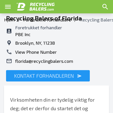
Recycling Balers of Florida
Hjem
/
Foretrukne forhandlere
/
Recycling Balers
Foretrukket forhandler
PBE Inc
Brooklyn, NY, 11238
View Phone Number
florida@recyclingbalers.com
KONTAKT FORHANDLEREN
Virksomheten din er tydelig viktig for
deg; det er derfor du startet det og