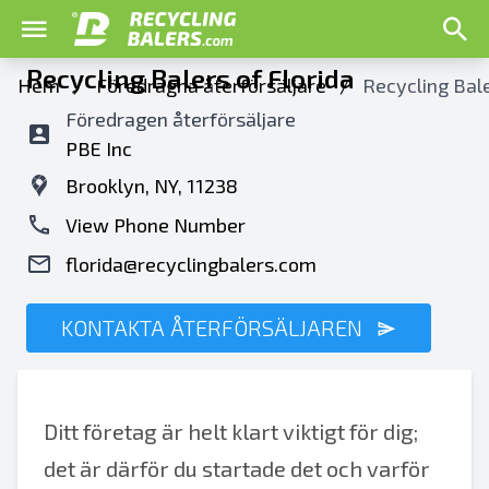
Recycling Balers of Florida
Hem
/
Föredragna återförsäljare
/
Recycling Bale
Föredragen återförsäljare
PBE Inc
Brooklyn, NY, 11238
View Phone Number
florida@recyclingbalers.com
KONTAKTA ÅTERFÖRSÄLJAREN
Ditt företag är helt klart viktigt för dig;
det är därför du startade det och varför