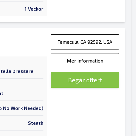
1 Veckor
Temecula, CA 92592, USA
Mer information
tella pressare
Begär offert
nt
 To No Work Needed)
Steath