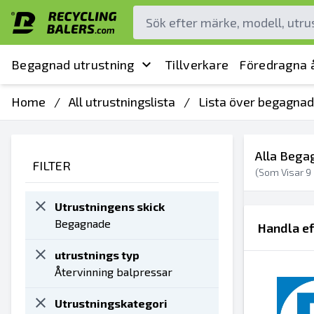
Begagnad utrustning
Tillverkare
Föredragna å
Home
/
All utrustningslista
/
Lista över begagnad
Alla Bega
FILTER
(Som Visar
9
Utrustningens skick
Begagnade
Handla ef
utrustnings typ
Återvinning balpressar
Utrustningskategori