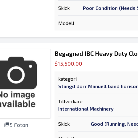
Skick
Poor Condition (Needs S
Modell
Begagnad IBC Heavy Duty Clo
$15,500.00
kategori
Stängd dörr Manuell band horison
Tillverkare
International Machinery
Skick
Good (Running, Need
5 Foton