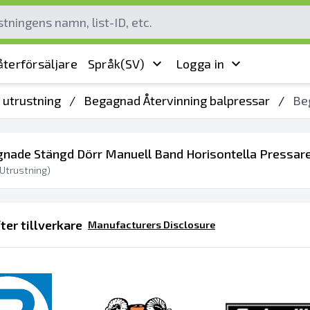
terförsäljare
Språk
(SV)
Logga in
 utrustning
/
Begagnad Återvinning balpressar
/
Be
gnade Stängd Dörr Manuell Band Horisontella Pressare 
Utrustning)
ter tillverkare
Manufacturers Disclosure