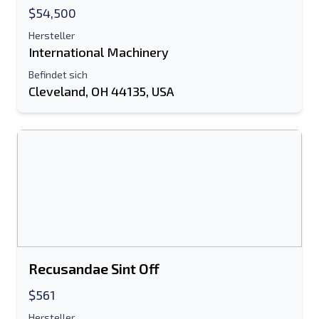
Textliste auf Mobilgerät
$54,500
E-Mail-Addresse
Hersteller
International Machinery
Ihren vollständigen Namen
Befindet sich
Cleveland, OH 44135, USA
Handy, Mobiltelefon
zusätzliche Information
Senden
Recusandae Sint Off
Senden
$561
Hersteller