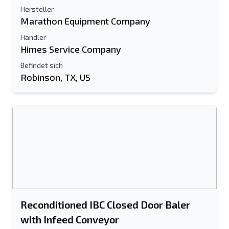
Hersteller
Marathon Equipment Company
Händler
Himes Service Company
Befindet sich
Robinson, TX, US
An einen Freund senden
Es ist entweder eine E-Mail-Adresse oder
ein Feld für die Handynummer
erforderlich
Send a Message
Listing per E-Mail senden
Vollständiger Name
Reconditioned IBC Closed Door Baler
with Infeed Conveyor