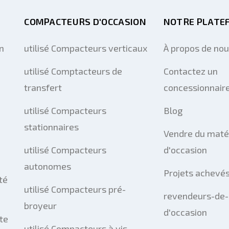
COMPACTEURS D'OCCASION
NOTRE PLATE
n
utilisé Compacteurs verticaux
À propos de no
utilisé Comptacteurs de
Contactez un
transfert
concessionnaire
utilisé Compacteurs
Blog
stationnaires
Vendre du maté
utilisé Compacteurs
d'occasion
autonomes
Projets achevé
té
utilisé Compacteurs pré-
revendeurs-de-
broyeur
d'occasion
te
utilisé Compacteurs à vis