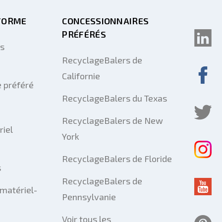
FORME
CONCESSIONNAIRES
PRÉFÉRÉS
us
RecyclageBalers de
Californie
 préféré
RecyclageBalers du Texas
RecyclageBalers de New
riel
York
RecyclageBalers de Floride
s
RecyclageBalers de
matériel-
Pennsylvanie
Voir tous les