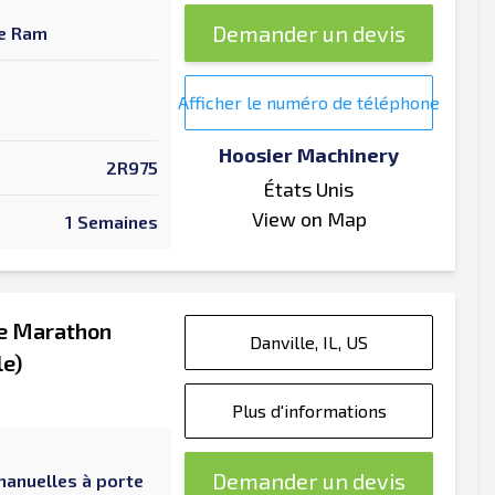
Demander un devis
ue Ram
Afficher le numéro de téléphone
Hoosier Machinery
2R975
États Unis
View on Map
1 Semaines
ée Marathon
Danville, IL, US
le)
Plus d'informations
Demander un devis
manuelles à porte