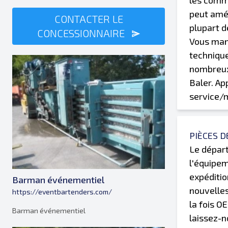
les comma
peut amél
CONTACTER LE
plupart d
CONCESSIONNAIRE
Vous manq
technique
nombreux
Baler. Ap
service/
PIÈCES 
Le départ
l'équipem
expéditio
Barman événementiel
nouvelles
https://eventbartenders.com/
la fois O
Barman événementiel
laissez-n