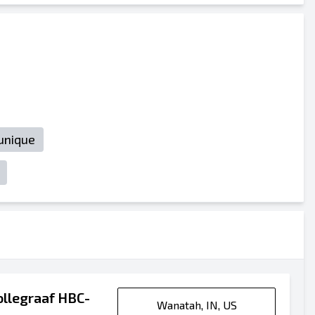
unique
ollegraaf HBC-
Wanatah, IN, US