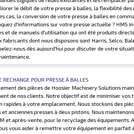
ndes logiques de relais existantes et les remplacer pa
iorer le débit de votre presse à balles, la flexibilité de
es cas, la conversion de votre presse à balles en comm
uez d'informations sur votre presse actuelle ? HMS In
s et de manuels d'utilisation qui ont été produits direc
 fabricants dont nous disposons sont Harris, Selco, B
pelez-nous dès aujourd'hui pour discuter de votre situat
maintenance.
DE RECHANGE POUR PRESSE À BALLES
ement des pièces de Hoosier Machinery Solutions mainti
ent de nos clients. Notre objectif est de minimiser vo
n rapides à votre emplacement. Nous stockons des pièces
 et anciennes presses à deux pistons. Nous maintenons u
EM et après-vente, pour le recyclage des équipements.
ous vous aider à remettre votre équipement en parfait é