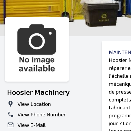
MAINTEN
Hoosier M
réparer e
l'échelle
mécaniqu
Hoosier Machinery
de presse
complets 
View Location
fabricant
View Phone Number
programmé
jour ? Lo
View E-Mail