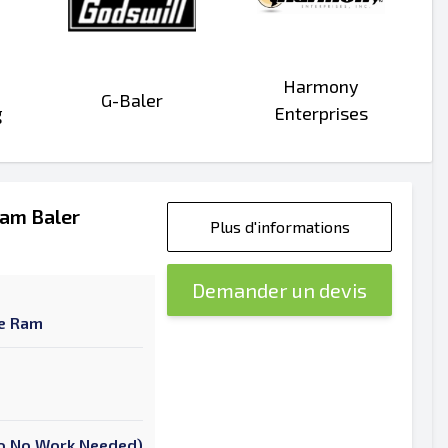
Harmony
G-Baler
g
Enterprises
am Baler
Plus d'informations
Demander un devis
ue Ram
 To No Work Needed)