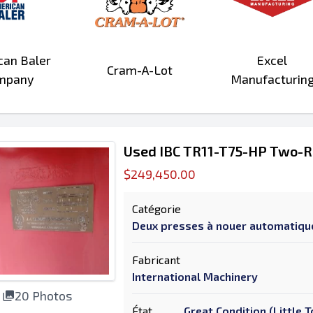
can Baler
Excel
Cram-A-Lot
mpany
Manufacturin
Used IBC TR11-T75-HP Two-R
$249,450.00
Catégorie
Deux presses à nouer automatiq
Fabricant
International Machinery
20 Photos
État
Great Condition (Little