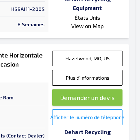
Equipment
HSBA111-200S
États Unis
8 Semaines
View on Map
nte Horizontale
Hazelwood, MO, US
ccasion
Plus d'informations
Demander un devis
ue Ram
Afficher le numéro de téléphone
Dehart Recycling
 Is (Contact Dealer)