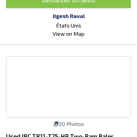
Demander un devis
Jigesh Raval
États Unis
View on Map
20 Photos
Used IBC TR11-T75-HP Two-Ram Baler