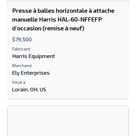
Envoyer à un ami
Presse à balles horizontale à attache
manuelle Harris HAL-60-NFFEFP
Le champ Adresse e-mail ou Numéro de
d'occasion (remise à neuf)
portable est obligatoire
$79,500
Send a Message
Envoyer la liste par e-mail
Fabricant
Harris Equipment
Nom complet
Marchand
Ely Enterprises
Liste de texte sur un appareil mobile
Situé à
Lorain, OH, US
Adresse e-mail
Ton nom complet
Mobile