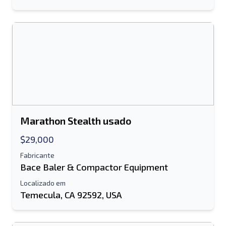
Send a Message
Enviar lista para e-mail
Nome completo
Lista de texto para dispositivo móvel
Endereço de e-mail
Seu nome completo
Marathon Stealth usado
Móvel
$29,000
Fabricante
informação adicional
Bace Baler & Compactor Equipment
Localizado em
Enviar
Temecula, CA 92592, USA