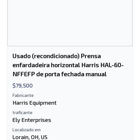
Usado (recondicionado) Prensa
enfardadeira horizontal Harris HAL-60-
NFFEFP de porta fechada manual
$79,500
Fabricante
Enviar para um amigo
Harris Equipment
traficante
Ely Enterprises
O campo de endereço de e-mail ou
Localizado em
número de celular é obrigatório
Lorain, OH, US