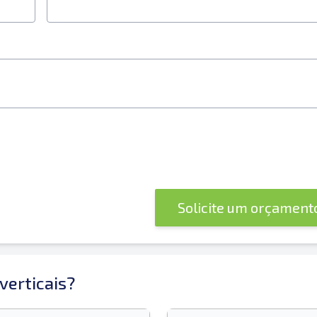
Solicite um orçamen
verticais?