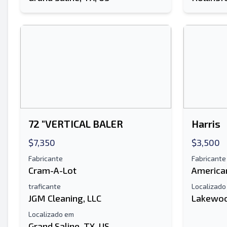
72 "VERTICAL BALER
Harris
$7,350
$3,500
Fabricante
Fabricante
Cram-A-Lot
America
traficante
Localizado
JGM Cleaning, LLC
Lakewoo
Localizado em
Grand Saline, TX, US