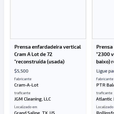
Prensa enfardadeira vertical
Prensa 
Cram A Lot de 72
"2300 v
"reconstruída (usada)
baixo) 
$5,500
Ligue pa
Fabricante
Fabricante
Cram-A-Lot
PTR Bal
traficante
traficante
JGM Cleaning, LLC
Atlantic
Localizado em
Localizado
Grand Saline, TX, US
Rollinsf