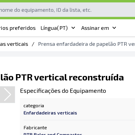
ios preferidos
Língua
(PT)
Assinar em
as verticais
/
Prensa enfardadeira de papelão PTR ver
lão PTR vertical reconstruída
Especificações do Equipamento
categoria
Enfardadeiras verticais
Fabricante
PTR Baler and Compactor