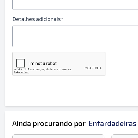
Seu nome completo
Detalhes adicionais*
Móvel
informação adicional
Ainda procurando por
Enfardadeiras 