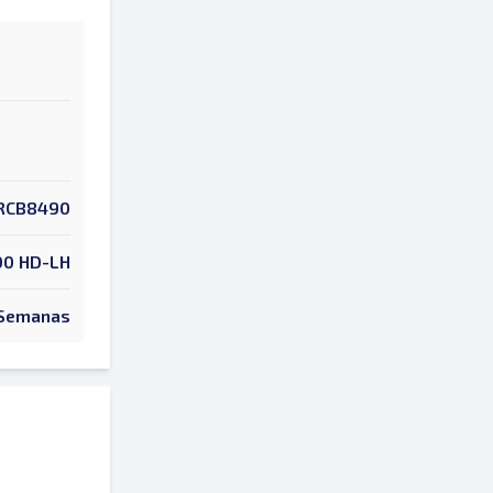
RCB8490
00 HD-LH
 Semanas