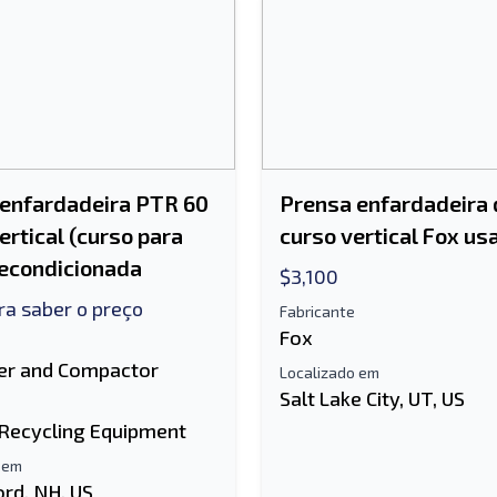
enfardadeira PTR 60
Prensa enfardadeira 
ertical (curso para
curso vertical Fox us
recondicionada
$3,100
ra saber o preço
Fabricante
Fox
er and Compactor
Localizado em
Salt Lake City, UT, US
 Recycling Equipment
 em
ord, NH, US