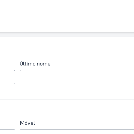
 celular é obrigatório
Último nome
Móvel