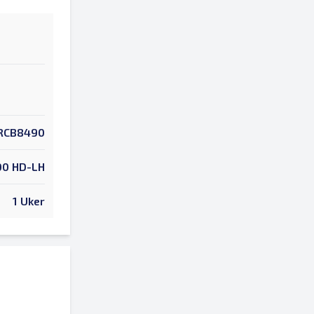
RCB8490
00 HD-LH
1 Uker