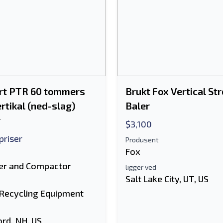
rt PTR 60 tommers
Brukt Fox Vertical St
rtikal (ned-slag)
Baler
r
$3,100
priser
Produsent
Fox
er and Compactor
ligger ved
Salt Lake City, UT, US
 Recycling Equipment
ord, NH, US