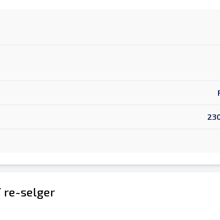
23
/ re-selger