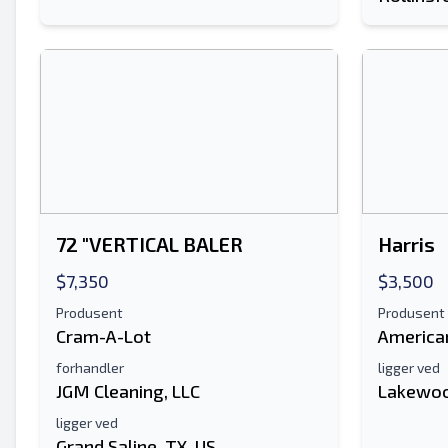
72 "VERTICAL BALER
Harris
$7,350
$3,500
Produsent
Produsent
Cram-A-Lot
America
forhandler
ligger ved
JGM Cleaning, LLC
Lakewoo
ligger ved
Grand Saline, TX, US