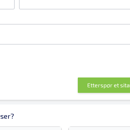
Etterspør et sit
sser?