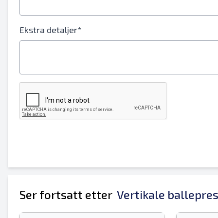
Ditt fulle navn
Ekstra detaljer*
Mobil
Tilleggsinformasjon
Ser fortsatt etter
Vertikale ballepre