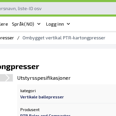
lere
Språk
(NO)
Logg inn
presser
/
Ombygget vertikal PTR-kartongpresser
ongpresser
Utstyrsspesifikasjoner
kategori
Vertikale ballepresser
Produsent
PTR Baler and Compactor