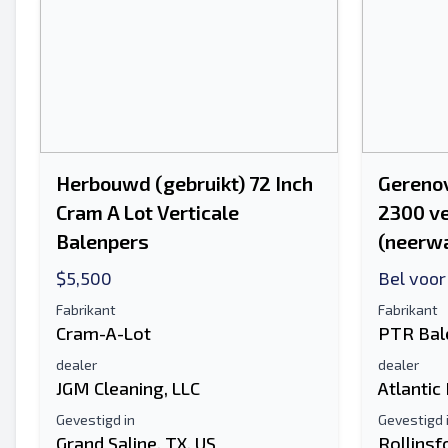
Herbouwd (gebruikt) 72 Inch
Gereno
Cram A Lot Verticale
2300 ve
Balenpers
(neerwa
$5,500
Bel voor
Fabrikant
Fabrikant
Cram-A-Lot
PTR Bal
dealer
dealer
JGM Cleaning, LLC
Atlantic
Gevestigd in
Gevestigd 
Grand Saline, TX, US
Rollinsf