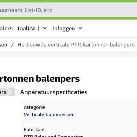
alers
Taal
(NL)
Inloggen
sen
/
Herbouwde verticale PTR-kartonnen balenpers
rtonnen balenpers
Apparatuurspecificaties
categorie
Verticale balenpersen
Fabrikant
PTR Baler and Compactor