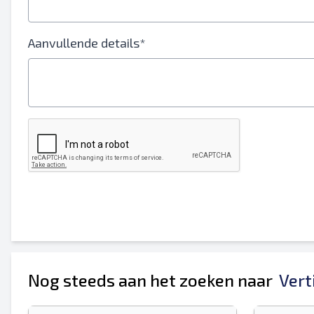
Je volledige naam
Aanvullende details*
Mobiel
Extra informatie
Nog steeds aan het zoeken naar
Vert