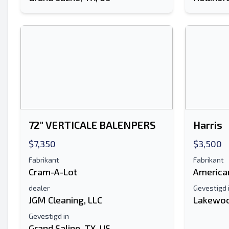
72" VERTICALE BALENPERS
Harris
$7,350
$3,500
Fabrikant
Fabrikant
Cram-A-Lot
America
dealer
Gevestigd 
JGM Cleaning, LLC
Lakewoo
Gevestigd in
Grand Saline, TX, US