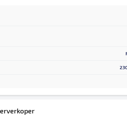
23
erverkoper