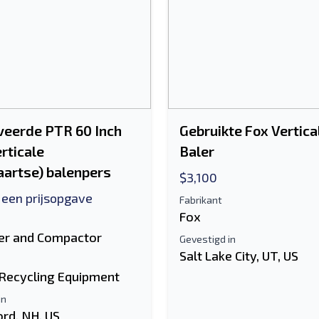
veerde PTR 60 Inch
Gebruikte Fox Vertica
rticale
Baler
artse) balenpers
$3,100
 een prijsopgave
Fabrikant
Fox
er and Compactor
Gevestigd in
Salt Lake City, UT, US
 Recycling Equipment
in
ord, NH, US