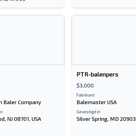
PTR-balenpers
$3,000
Fabrikant
n Baler Company
Balemaster USA
in
Gevestigd in
d, NJ 08701, USA
Silver Spring, MD 20903