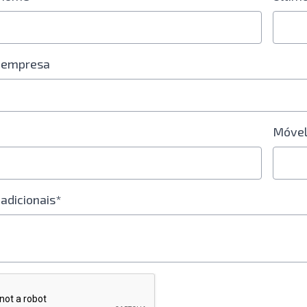
 empresa
Móve
adicionais*