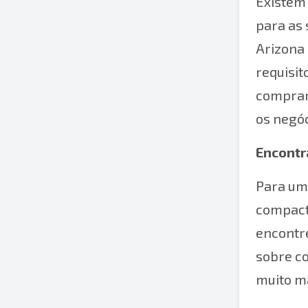
Existem 
para as 
Arizona 
requisit
comprar,
os negóc
Encontr
Para um
compact
encontr
sobre c
muito ma