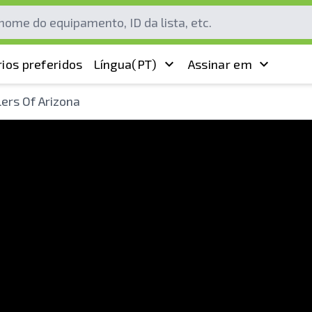
ios preferidos
Língua
(PT)
Assinar em
ers Of Arizona