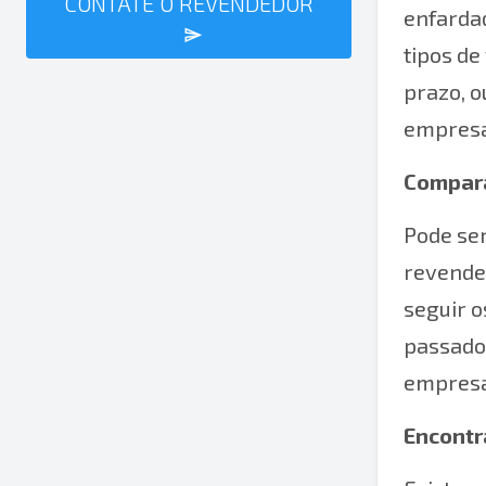
CONTATE O REVENDEDOR
enfardad
tipos de
prazo, 
empresa
Compara
Pode se
revende
seguir 
passado
empresa
Encontr