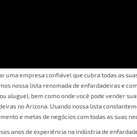
ipos diferentes de negócios precisam de enfardade
r uma empresa confiável que cubra todas as suas
amos nossa lista renomada de enfardadeiras e com
ou aluguel, bem como onde você pode vender suas
eiras no Arizona. Usando nossa lista constantem
amento e metas de negócios com todas as suas ne
sos anos de experiência na indústria de enfarda