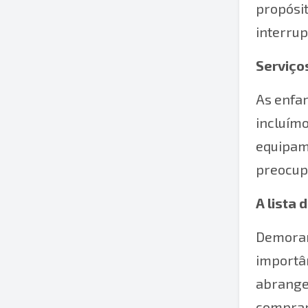
propósi
interrup
Serviço
As enfar
incluímo
equipame
preocupa
A lista 
Demoram
importân
abrangen
comprar,