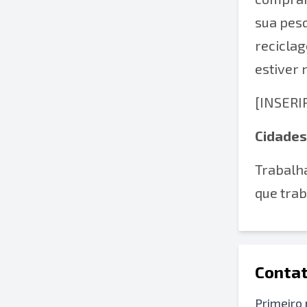
sua pesq
recicla
estiver 
[INSERI
Cidades
Trabalha
que tra
Contat
Primeiro