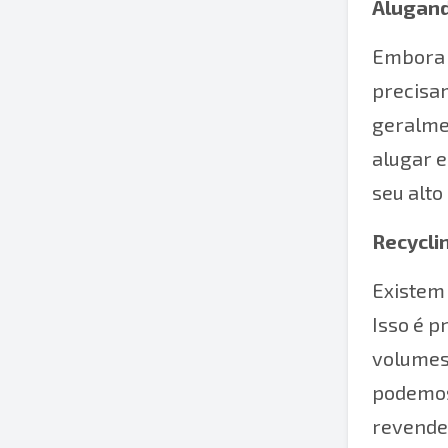
Alugand
Embora 
precisa
geralmen
alugar 
seu alto
Recycli
Existem 
Isso é 
volumes 
podemos 
revended