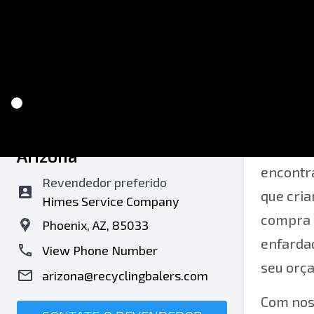
Recycling Balers Of
Muitos t
Arizona
encontra
Revendedor preferido
que cri
Himes Service Company
compra 
Phoenix, AZ, 85033
enfardad
View Phone Number
seu orç
arizona@recyclingbalers.com
Com nos