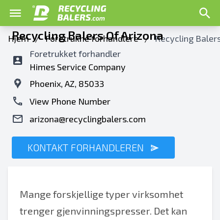
Recycling Balers Of Arizona
Hjem
/
Foretrukne forhandlere
/
Recycling Balers
Foretrukket forhandler
Himes Service Company
Phoenix, AZ, 85033
View Phone Number
arizona@recyclingbalers.com
KONTAKT FORHANDLEREN
Mange forskjellige typer virksomhet
trenger gjenvinningspresser. Det kan