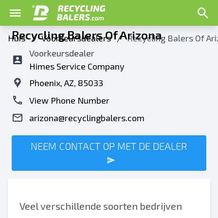
Recycling Balers Of Arizona
Huis
/
Voorkeursdealers
/
Recycling Balers Of Ar
Voorkeursdealer
Himes Service Company
Phoenix, AZ, 85033
View Phone Number
arizona@recyclingbalers.com
NEEM CONTACT OP MET DE DEALER
Veel verschillende soorten bedrijven