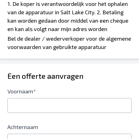
1. De koper is verantwoordelijk voor het ophalen
van de apparatuur in Salt Lake City. 2. Betaling
kan worden gedaan door middel van een cheque
en kan als volgt naar mijn adres worden
verzonden: Joseph Nahas 6866 South Well Spring
Bel de dealer / wederverkoper voor de algemene
Road Apt 17 - I Midvale, UT 84047
voorwaarden van gebruikte apparatuur
Een offerte aanvragen
Voornaam*
Achternaam