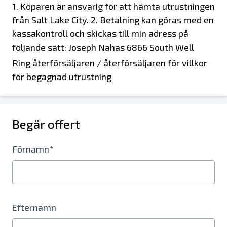
1. Köparen är ansvarig för att hämta utrustningen
från Salt Lake City. 2. Betalning kan göras med en
kassakontroll och skickas till min adress på
följande sätt: Joseph Nahas 6866 South Well
Spring Road Apt 17 - I Midvale, UT 84047
Ring återförsäljaren / återförsäljaren för villkor
för begagnad utrustning
Begär offert
Förnamn*
Efternamn