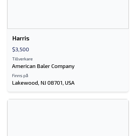
Antingen e-postadress eller fält för
mobilnummer krävs
Send a Message
Skicka annons till e-post
Harris
Fullständiga namn
$3,500
Tillverkare
Textlista till mobil enhet
American Baler Company
Finns på
E-postadress
Lakewood, NJ 08701, USA
Ditt fullständiga namn
Mobil
ytterligare information