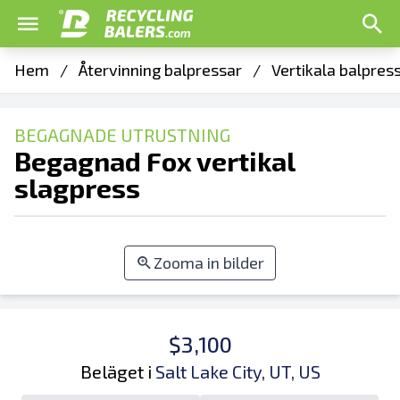
Hem
/
Återvinning balpressar
/
Vertikala balpres
BEGAGNADE UTRUSTNING
Begagnad Fox vertikal
slagpress
Zooma in bilder
$3,100
Beläget i
Salt Lake City, UT, US