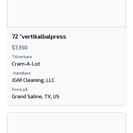
72 "vertikalbalpress
$7,350
Tillverkare
Cram-A-Lot
-handlare
JGM Cleaning, LLC
Finns på
Grand Saline, TX, US
Skicka till en vän