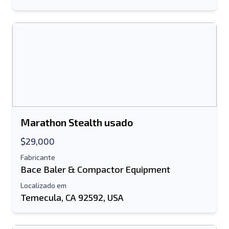
Send a Message
Enviar lista para e-mail
Nome completo
Lista de texto para dispositivo móvel
Endereço de e-mail
Seu nome completo
Marathon Stealth usado
Móvel
$29,000
Fabricante
informação adicional
Bace Baler & Compactor Equipment
Localizado em
Enviar
Temecula, CA 92592, USA