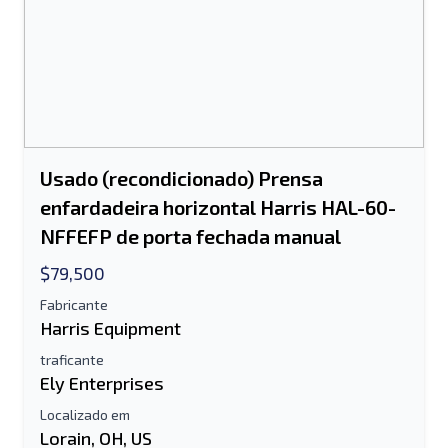
Usado (recondicionado) Prensa
enfardadeira horizontal Harris HAL-60-
NFFEFP de porta fechada manual
$79,500
Fabricante
Enviar para um amigo
Harris Equipment
traficante
Ely Enterprises
O campo de endereço de e-mail ou
Localizado em
número de celular é obrigatório
Lorain, OH, US