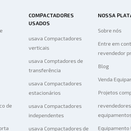
COMPACTADORES
NOSSA PLA
USADOS
de
Sobre nós
usava Compactadores
Entre em con
verticais
revendedor pr
usava Comptadores de
Blog
transferência
Venda Equipa
usava Compactadores
Projetos com
estacionários
co de
revendedores
usava Compactadores
equipamentos
independentes
orta
Equipamento 
usava Compactadores de