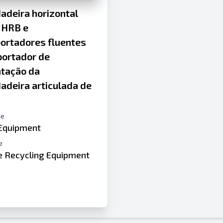
adeira horizontal
 HRB e
ortadores fluentes
portador de
ntação da
adeira articulada de
te
 Equipment
e
de Recycling Equipment