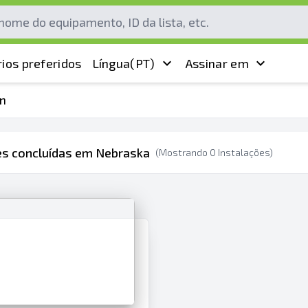
ios preferidos
Língua
(PT)
Assinar em
n
es concluídas em Nebraska
(Mostrando
0
Instalações)