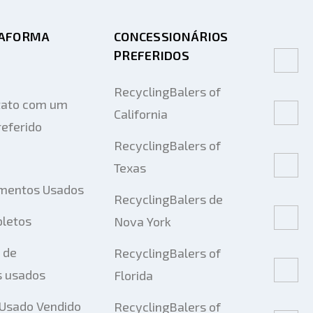
TAFORMA
CONCESSIONÁRIOS
PREFERIDOS
RecyclingBalers of
tato com um
California
eferido
RecyclingBalers of
Texas
mentos Usados
RecyclingBalers de
pletos
Nova York
 de
RecyclingBalers of
 usados
Florida
Usado Vendido
RecyclingBalers of