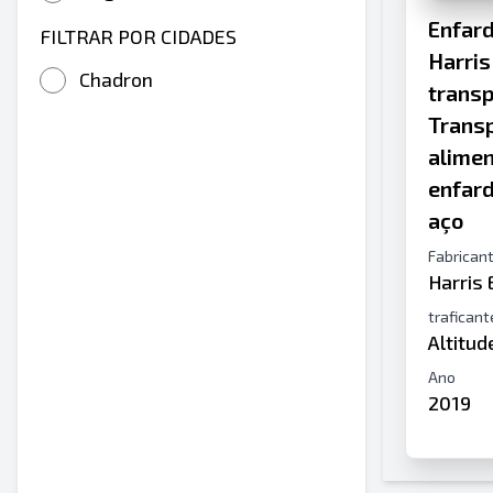
Enfard
FILTRAR POR CIDADES
Harris
Chadron
transp
Trans
alime
enfard
aço
Fabrican
Harris
traficant
Altitu
Ano
2019