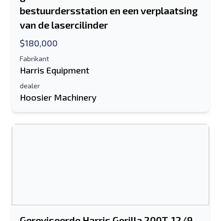
bestuurdersstation en een verplaatsing
van de lasercilinder
$180,000
Fabrikant
Harris Equipment
dealer
Hoosier Machinery
Stuur naar een vriend
Het veld E-mailadres of Mobiel nummer
is verplicht
Gereviseerde Harris Gorilla 200T-12/9-