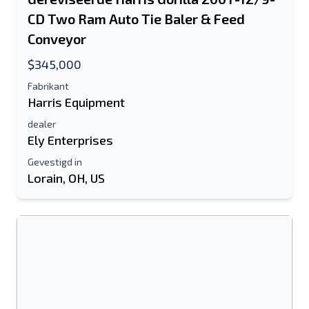
Send a Message
CD Two Ram Auto Tie Baler & Feed
Stuur vermelding naar e-mail
Conveyor
Voor-en achternaam
$345,000
Sms-lijst naar mobiel apparaat
Fabrikant
Harris Equipment
E-mailadres
dealer
Ely Enterprises
Je volledige naam
Gevestigd in
Lorain, OH, US
Mobiel
Extra informatie
Sturen