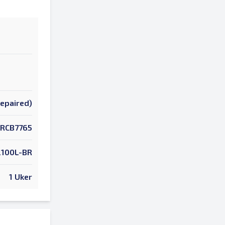
Repaired)
RCB7765
2100L-BR
1 Uker