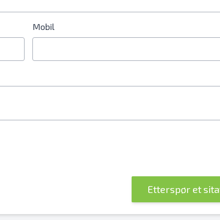
Mobil
lnummerfelt
Etterspør et sit