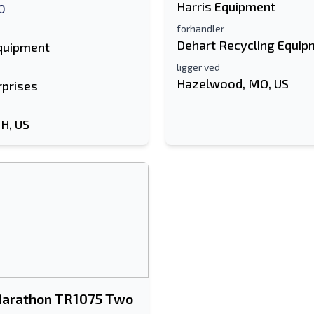
Harris Equipment
0
forhandler
Dehart Recycling Equip
Equipment
ligger ved
Hazelwood, MO, US
rprises
OH, US
Marathon TR1075 Two