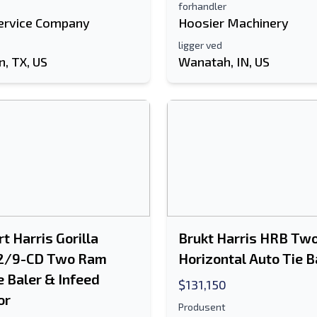
forhandler
ervice Company
Hoosier Machinery
ligger ved
, TX, US
Wanatah, IN, US
t Harris Gorilla
Brukt Harris HRB T
2/9-CD Two Ram
Horizontal Auto Tie B
e Baler & Infeed
$131,150
or
Produsent