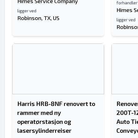
Himes Service Company
forhandler
Himes S
ligger ved
Robinson, TX, US
ligger ved
Robinson
Harris HRB-8NF renovert to
Renover
rammer med ny
200T-1
operatørstasjon og
Auto Ti
lasersylinderreiser
Convey