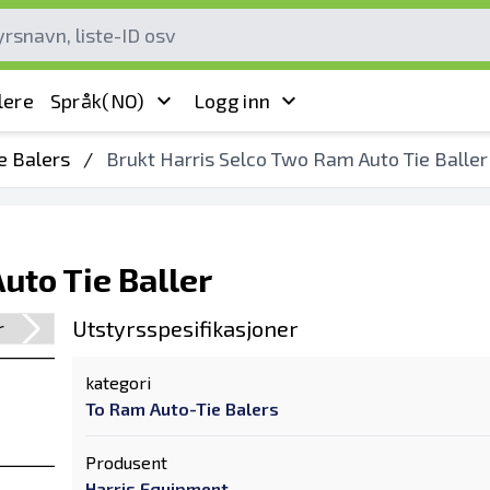
lere
Språk
(NO)
Logg inn
e Balers
/
Brukt Harris Selco Two Ram Auto Tie Baller
uto Tie Baller
Utstyrsspesifikasjoner
kategori
To Ram Auto-Tie Balers
Produsent
Harris Equipment