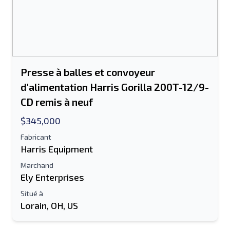
Le champ Adresse e-mail ou Numéro de
portable est obligatoire
Send a Message
Envoyer la liste par e-mail
Presse à balles et convoyeur
d'alimentation Harris Gorilla 200T-12/9-
Nom complet
CD remis à neuf
Liste de texte sur un appareil mobile
$345,000
Fabricant
Adresse e-mail
Harris Equipment
Marchand
Ton nom complet
Ely Enterprises
Mobile
Situé à
Lorain, OH, US
Information additionnelle