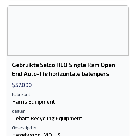
Het veld E-mailadres of Mobiel nummer
is verplicht
Send a Message
Stuur vermelding naar e-mail
Voor-en achternaam
Gebruikte Selco HLO Single Ram Open
End Auto-Tie horizontale balenpers
Sms-lijst naar mobiel apparaat
$57,000
E-mailadres
Fabrikant
Harris Equipment
Je volledige naam
dealer
Dehart Recycling Equipment
Mobiel
Gevestigd in
Hazelwood, MO, US
Extra informatie